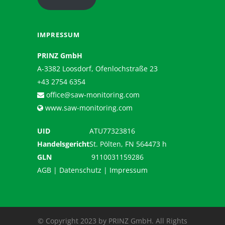
IMPRESSUM
PRINZ GmbH
A-3382 Loosdorf, Ofenlochstraße 23
+43 2754 6354
office@saw-monitoring.com
www.saw-monitoring.com
UID
ATU77323816
Handelsgericht
St. Pölten, FN 564473 h
GLN
9110031159286
AGB
|
Datenschutz
|
Impressum
© Copyright 2023 by PRINZ GmbH. All Rights