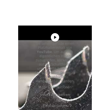
Sie sehen gerade einen
Platzhalterinhalt von
YouTube
. Um auf den
eigentlichen Inhalt
zuzugreifen, klicken Sie
auf die Schaltfläche
unten. Bitte beachten
Sie, dass dabei Daten an
Drittanbieter
weitergegeben werden.
Mehr Informationen
Inhalt entsperren
Erforderlichen