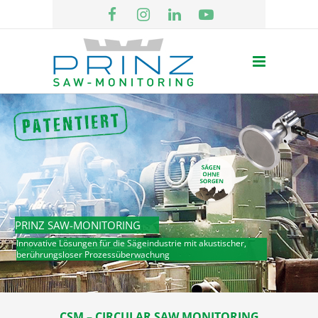
PRINZ SAW-MONITORING
Innovative Lösungen für die Sägeindustrie mit akustischer,
berührungsloser Prozessüberwachung
CSM – CIRCULAR SAW MONITORING