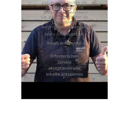
zuzugreifen, klicken Sie
auf die Schaltfläche
unten. Bitte beachten
Sie, dass dabei Daten an
Drittanbieter
weitergegeben werden.
Mehr Informationen
Inhalt entsperren
Erforderlichen
Service
akzeptieren und
Inhalte entsperren