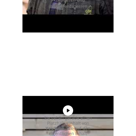
Inhalte entsperren
Sie sehen gerade einen
Platzhalterinhalt von
YouTube
. Um auf den
eigentlichen Inhalt