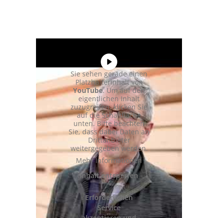
Sie sehen gerade einen
Platzhalterinhalt von
YouTube
. Um auf den
eigentlichen Inhalt
zuzugreifen, klicken Sie
auf die Schaltfläche
unten. Bitte beachten
Sie, dass dabei Daten an
Drittanbieter
weitergegeben werden.
Mehr Informationen
Inhalt entsperren
Erforderlichen
Service
akzeptieren und