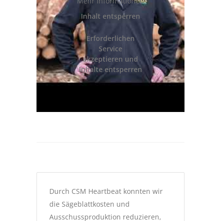
Mehr Informationen
Inhalt entsperren
Erforderlichen
Service
akzeptieren und
Inhalte entsperren
Durch CSM Heartbeat konnten wir
die Sägeblattkosten und
Ausschussproduktion reduzieren,