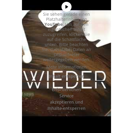
Sie sehen gerade einen
Platzhalterinhalt von
YouTube
. Um auf den
eigentlichen Inhalt
zuzugreifen, klicken Sie
auf die Schaltfläche
unten. Bitte beachten
Sie, dass dabei Daten an
Drittanbieter
weitergegeben werden.
Mehr Informationen
Inhalt entsperren
Erforderlichen
Service
akzeptieren und
Inhalte entsperren