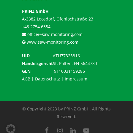
PRINZ GmbH
A-3382 Loosdorf, Ofenlochstraße 23
+43 2754 6354
office@saw-monitoring.com
www.saw-monitoring.com
UID
ATU77323816
Handelsgericht
St. Pölten, FN 564473 h
GLN
9110031159286
AGB
|
Datenschutz
|
Impressum
© Copyright 2023 by PRINZ GmbH. All Rights
Reserved.