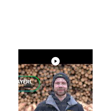
Sie sehen gerade einen
Platzhalterinhalt von
YouTube
. Um auf den
eigentlichen Inhalt
zuzugreifen, klicken Sie
auf die Schaltfläche
unten. Bitte beachten
Sie, dass dabei Daten an
Drittanbieter
weitergegeben werden.