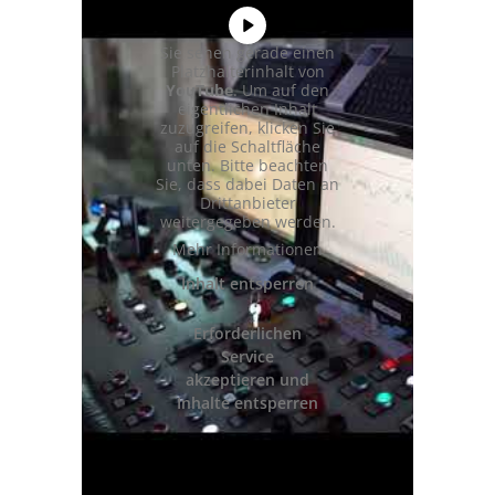
Sie sehen gerade einen
Platzhalterinhalt von
YouTube
. Um auf den
eigentlichen Inhalt
zuzugreifen, klicken Sie
auf die Schaltfläche
unten. Bitte beachten
Sie, dass dabei Daten an
Drittanbieter
weitergegeben werden.
Mehr Informationen
Inhalt entsperren
Erforderlichen
Service
akzeptieren und
Inhalte entsperren