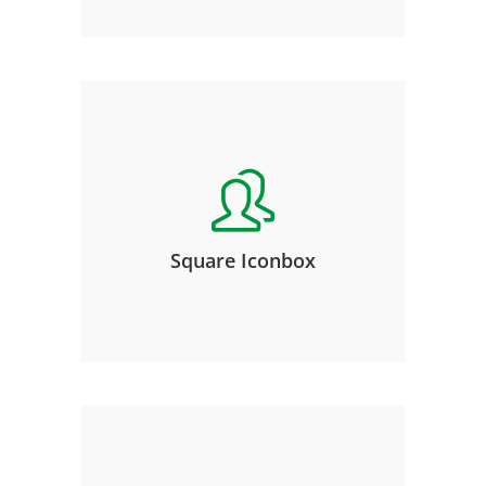
dolores et ea rebum.
Square Iconbox
Lorem ipsum dolor sit amet,
consetetur sadipscing elitr, sed
diam nonumy eirmod tempor
invidunt ut labore et dolore magna
Square Iconbox
aliquyam erat, sed diam voluptua.
At vero eos et accusam et justo duo
dolores et ea rebum.
Square Iconbox
Lorem ipsum dolor sit amet,