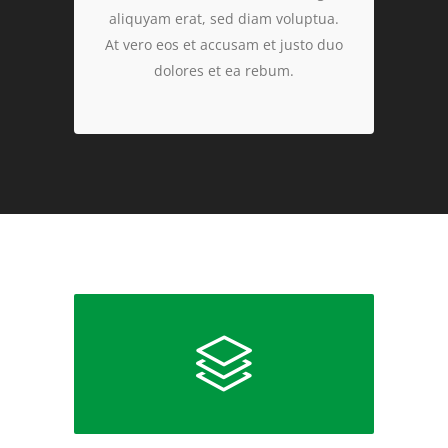
aliquyam erat, sed diam voluptua.
At vero eos et accusam et justo duo
dolores et ea rebum.