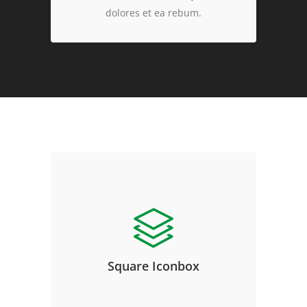
dolores et ea rebum.
Square Iconbox
Lorem ipsum dolor sit amet,
consetetur sadipscing elitr, sed
diam nonumy eirmod tempor
invidunt ut labore et dolore magna
Square Iconbox
aliquyam erat, sed diam voluptua.
At vero eos et accusam et justo duo