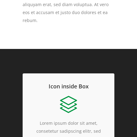
aliquyam erat, sed diam voluptua. At vero
eos et accusam et justo duo dolores et ea
rebum.
Icon inside Box
Lorem ipsum dolor sit amet,
consetetur sadipscing elitr, sed