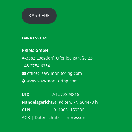
KARRIERE
IMPRESSUM
PRINZ GmbH
A-3382 Loosdorf, Ofenlochstraße 23
+43 2754 6354
office@saw-monitoring.com
www.saw-monitoring.com
UID
ATU77323816
Handelsgericht
St. Pölten, FN 564473 h
GLN
9110031159286
AGB
|
Datenschutz
|
Impressum