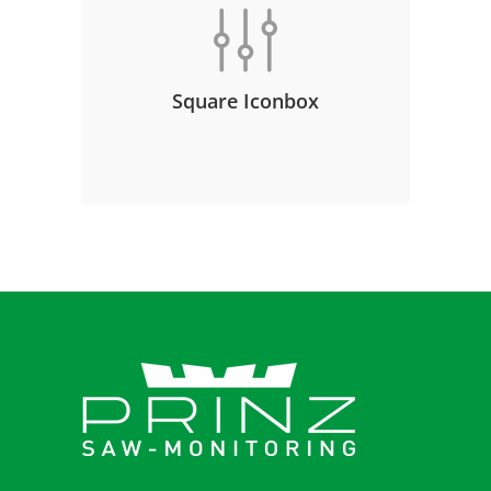
consetetur sadipscing elitr, sed
diam nonumy eirmod tempor
invidunt ut labore et dolore magna
Square Iconbox
aliquyam erat, sed diam voluptua.
At vero eos et accusam et justo duo
dolores et ea rebum.