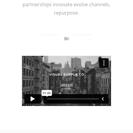
partnerships innovate evolve channels,
repurpose.