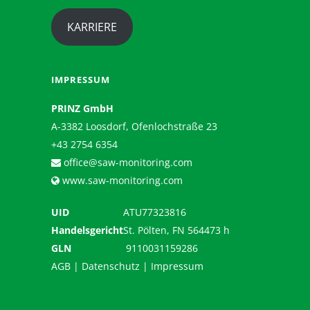
KARRIERE
IMPRESSUM
PRINZ GmbH
A-3382 Loosdorf, Ofenlochstraße 23
+43 2754 6354
office@saw-monitoring.com
www.saw-monitoring.com
UID
ATU77323816
Handelsgericht
St. Pölten, FN 564473 h
GLN
9110031159286
AGB
|
Datenschutz
|
Impressum