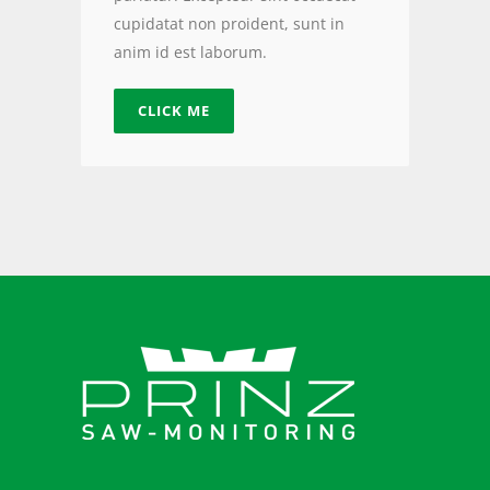
cupidatat non proident, sunt in
anim id est laborum.
CLICK ME