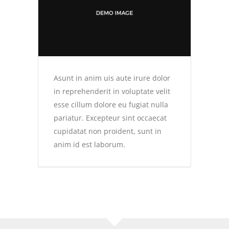
Asunt in anim uis aute irure dolor
in reprehenderit in voluptate velit
esse cillum dolore eu fugiat nulla
pariatur. Excepteur sint occaecat
cupidatat non proident, sunt in
anim id est laborum.