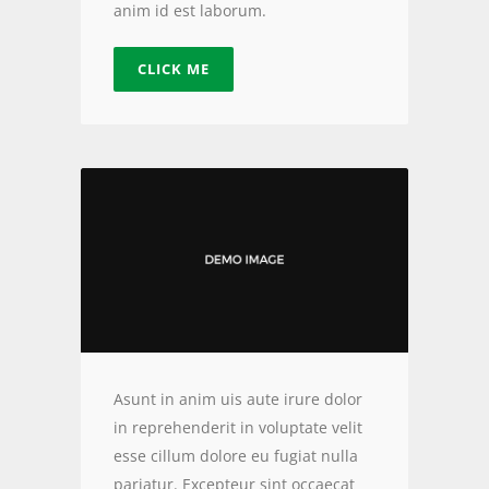
anim id est laborum.
CLICK ME
Asunt in anim uis aute irure dolor
in reprehenderit in voluptate velit
esse cillum dolore eu fugiat nulla
pariatur. Excepteur sint occaecat