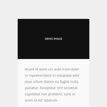
Asunt in anim uis aute irure dolor
in reprehenderit in voluptate velit
esse cillum dolore eu fugiat nulla
pariatur. Excepteur sint occaecat
cupidatat non proident, sunt in
anim id est laborum.