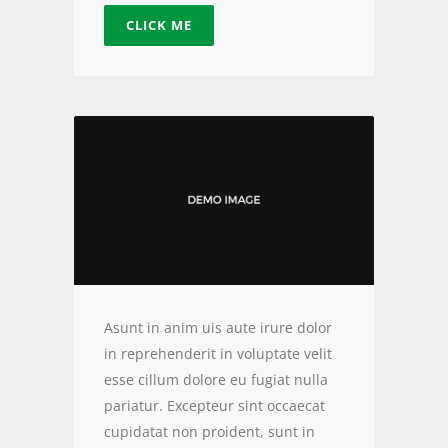
CLICK ME
Asunt in anim uis aute irure dolor
in reprehenderit in voluptate velit
esse cillum dolore eu fugiat nulla
pariatur. Excepteur sint occaecat
cupidatat non proident, sunt in