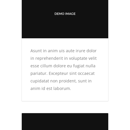
Asunt in anim uis aute irure dolor
in reprehenderit in voluptate velit
esse cillum dolore eu fugiat nulla
pariatur. Excepteur sint occaecat
cupidatat non proident, sunt in
anim id est laborum.