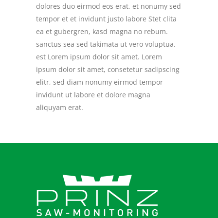
dolores duo eirmod eos erat, et nonumy sed
tempor et et invidunt justo labore Stet clita
ea et gubergren, kasd magna no rebum.
sanctus sea sed takimata ut vero voluptua.
est Lorem ipsum dolor sit amet. Lorem
ipsum dolor sit amet, consetetur sadipscing
elitr, sed diam nonumy eirmod tempor
invidunt ut labore et dolore magna
aliquyam erat.