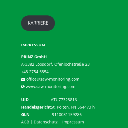
KARRIERE
IMPRESSUM
PRINZ GmbH
A-3382 Loosdorf, Ofenlochstraße 23
+43 2754 6354
office@saw-monitoring.com
www.saw-monitoring.com
UID
ATU77323816
Handelsgericht
St. Pölten, FN 564473 h
GLN
9110031159286
AGB
|
Datenschutz
|
Impressum