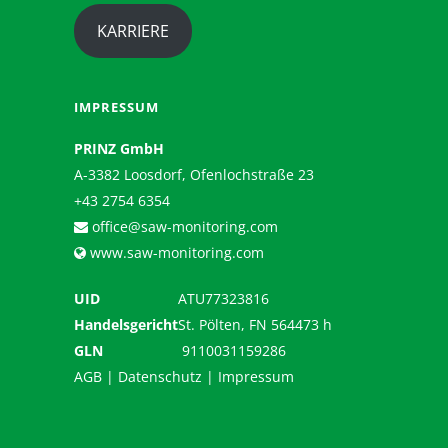
KARRIERE
IMPRESSUM
PRINZ GmbH
A-3382 Loosdorf, Ofenlochstraße 23
+43 2754 6354
office@saw-monitoring.com
www.saw-monitoring.com
UID
ATU77323816
Handelsgericht
St. Pölten, FN 564473 h
GLN
9110031159286
AGB
|
Datenschutz
|
Impressum