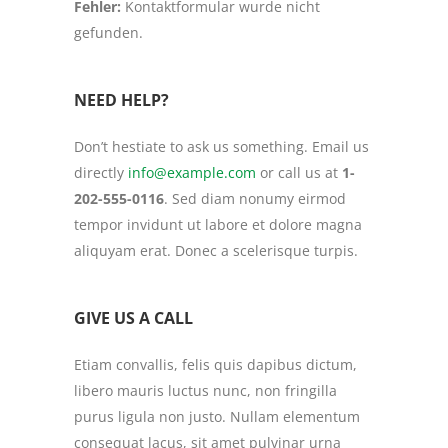
Fehler:
Kontaktformular wurde nicht
gefunden.
NEED HELP?
Don’t hestiate to ask us something. Email us
directly
info@example.com
or call us at
1-
202-555-0116
. Sed diam nonumy eirmod
tempor invidunt ut labore et dolore magna
aliquyam erat. Donec a scelerisque turpis.
GIVE US A CALL
Etiam convallis, felis quis dapibus dictum,
libero mauris luctus nunc, non fringilla
purus ligula non justo. Nullam elementum
consequat lacus, sit amet pulvinar urna