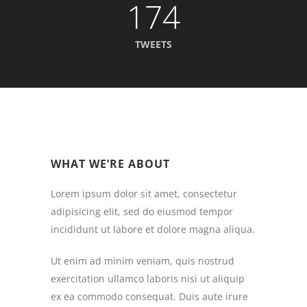
174
TWEETS
WHAT WE’RE ABOUT
Lorem ipsum dolor sit amet, consectetur
adipisicing elit, sed do eiusmod tempor
incididunt ut labore et dolore magna aliqua.
Ut enim ad minim veniam, quis nostrud
exercitation ullamco laboris nisi ut aliquip
ex ea commodo consequat. Duis aute irure