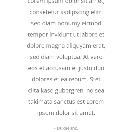
Lorem ipsum dolor sit amet,
Lore
consetetur sadipscing elitr,
cons
sed diam nonumy eirmod
sed
tempor invidunt ut labore et
temp
dolore magna aliquyam erat,
dolo
sed diam voluptua. At vero
sed
eos et accusam et justo duo
eos 
dolores et ea rebum. Stet
d
clita kasd gubergren, no sea
takimata sanctus est Lorem
ipsum dolor sit amet.
- Duxee Inc.